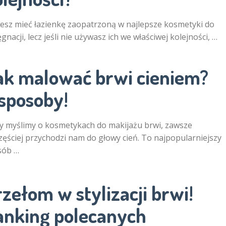
sz mieć łazienkę zaopatrzoną w najlepsze kosmetyki do
ęgnacji, lecz jeśli nie używasz ich we właściwej kolejności, …
ak malować brwi cieniem?
 sposoby!
y myślimy o kosmetykach do makijażu brwi, zawsze
zęściej przychodzi nam do głowy cień. To najpopularniejszy
sób …
zełom w stylizacji brwi!
anking polecanych