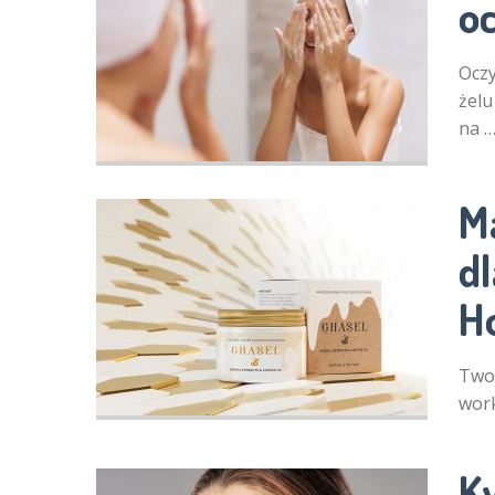
o
Oczy
żelu
na 
M
dl
H
Twoj
work
K