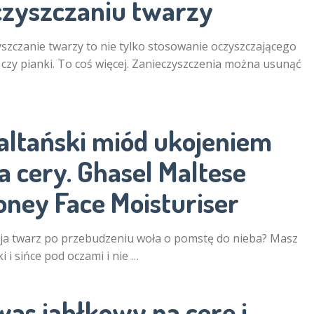
czyszczaniu twarzy
szczanie twarzy to nie tylko stosowanie oczyszczającego
 czy pianki. To coś więcej. Zanieczyszczenia można usunąć
…
altański miód ukojeniem
a cery. Ghasel Maltese
oney Face Moisturiser
a twarz po przebudzeniu woła o pomstę do nieba? Masz
i i sińce pod oczami i nie …
was jabłkowy na cerę i