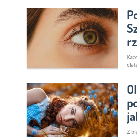
P
S
rz
Każd
dlat
O
p
j
Z bi