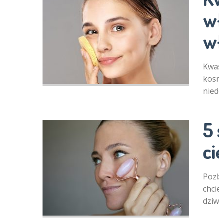
w
w
Kwas
kosm
nied
5
ci
Pozb
chci
dzi