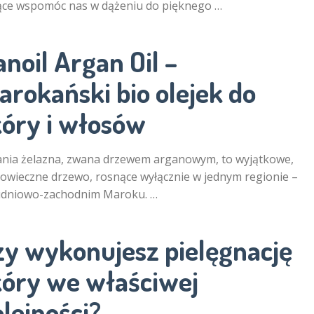
ące wspomóc nas w dążeniu do pięknego …
noil Argan Oil –
arokański bio olejek do
kóry i włosów
nia żelazna, zwana drzewem arganowym, to wyjątkowe,
owieczne drzewo, rosnące wyłącznie w jednym regionie –
udniowo-zachodnim Maroku. …
zy wykonujesz pielęgnację
kóry we właściwej
lejności?