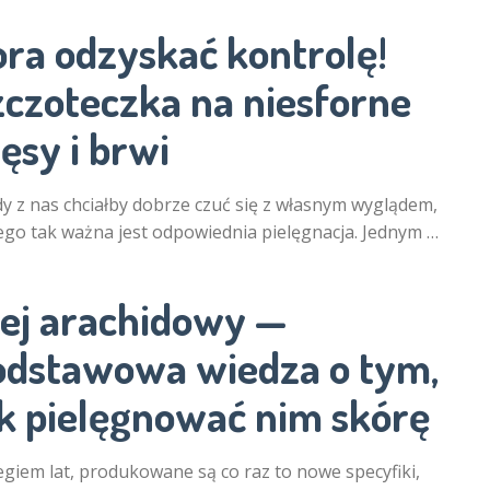
ora odzyskać kontrolę!
zczoteczka na niesforne
ęsy i brwi
y z nas chciałby dobrze czuć się z własnym wyglądem,
ego tak ważna jest odpowiednia pielęgnacja. Jednym …
lej arachidowy —
odstawowa wiedza o tym,
ak pielęgnować nim skórę
egiem lat, produkowane są co raz to nowe specyfiki,