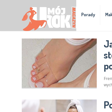
Porady
Mak
J
s
p
Fren
wych
P