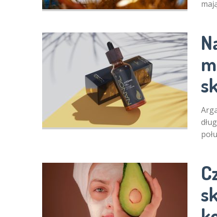
maj
Na
m
s
Arga
dług
poł
C
s
ko