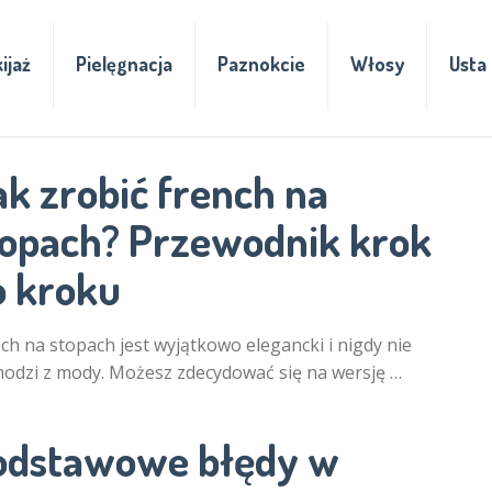
ijaż
Pielęgnacja
Paznokcie
Włosy
Usta
ak zrobić french na
topach? Przewodnik krok
o kroku
ch na stopach jest wyjątkowo elegancki i nigdy nie
odzi z mody. Możesz zdecydować się na wersję …
odstawowe błędy w