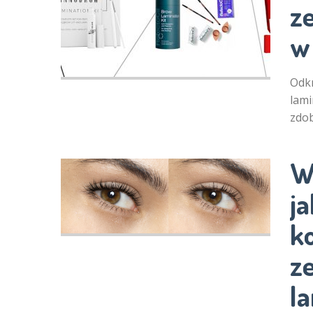
z
w
Odkr
lami
zdo
W
ja
k
ze
la