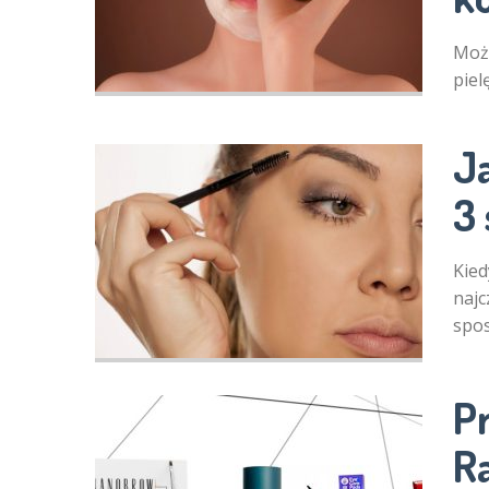
Może
piel
J
3
Kied
najc
spo
Pr
R