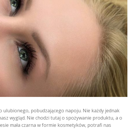
go ulubionego, pobudzającego napoju. Nie każdy jednak
sz wygląd. Nie chodzi tutaj o spożywanie produktu, a o
iesie mała czarna w formie kosmetyków, potrafi nas