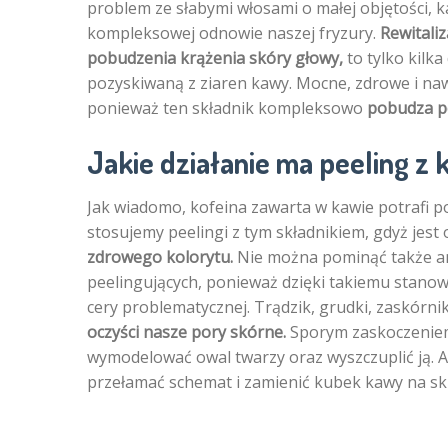
problem ze słabymi włosami o małej objętości,
kompleksowej odnowie naszej fryzury.
Rewitali
pobudzenia krążenia skóry głowy,
to tylko kilk
pozyskiwaną z ziaren kawy. Mocne, zdrowe i naw
ponieważ ten składnik kompleksowo
pobudza p
Jakie działanie ma peeling z
Jak wiadomo, kofeina zawarta w kawie potrafi pob
stosujemy peelingi z tym składnikiem, gdyż jest
zdrowego kolorytu.
Nie można pominąć także an
peelingujących, ponieważ dzięki takiemu stanow
cery problematycznej. Trądzik, grudki, zaskórn
oczyści nasze pory skórne.
Sporym zaskoczeniem 
wymodelować owal twarzy oraz wyszczuplić ją. 
przełamać schemat i zamienić kubek kawy na sk