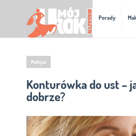
Porady
Mak
Makijaż
Konturówka do ust – j
dobrze?