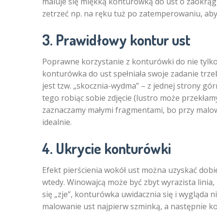
maluje się miękką konturówką do ust o zaokrągl
zetrzeć np. na ręku tuż po zatemperowaniu, aby 
3. Prawidłowy kontur ust
Poprawne korzystanie z konturówki do nie tylko
konturówka do ust spełniała swoje zadanie trz
jest tzw. „skocznia-wydma” – z jednej strony gó
tego robiąc sobie zdjęcie (lustro może przekłam
zaznaczamy małymi fragmentami, bo przy malow
idealnie.
4. Ukrycie konturówki
Efekt pierścienia wokół ust można uzyskać dobie
wtedy. Winowajcą może być zbyt wyrazista linia
się „zje”, konturówka uwidacznia się i wygląda 
malowanie ust najpierw szminką, a następnie 