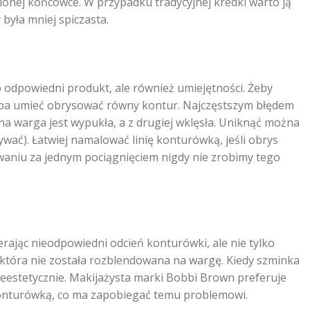
onej końcówce. W przypadku tradycyjnej kredki warto ją
była mniej spiczasta.
 odpowiedni produkt, ale również umiejętności. Żeby
eba umieć obrysować równy kontur. Najczęstszym błędem
rna warga jest wypukła, a z drugiej wklęsła. Uniknąć można
ywać). Łatwiej namalować linię konturówką, jeśli obrys
aniu za jednym pociągnięciem nigdy nie zrobimy tego
rając nieodpowiedni odcień konturówki, ale nie tylko
, która nie została rozblendowana na wargę. Kiedy szminka
nieestetycznie. Makijażysta marki Bobbi Brown preferuje
konturówką, co ma zapobiegać temu problemowi.