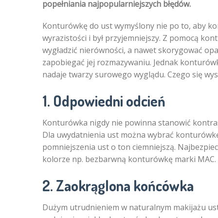
popełniania najpopularniejszych błędów.
Konturówkę do ust wymyślony nie po to, aby kom
wyrazistości i był przyjemniejszy. Z pomocą ko
wygładzić nierówności, a nawet skorygować opad
zapobiegać jej rozmazywaniu. Jednak konturów
nadaje twarzy surowego wyglądu. Czego się wys
1. Odpowiedni odcień
Konturówka nigdy nie powinna stanowić kontrast
Dla uwydatnienia ust można wybrać konturówkę d
pomniejszenia ust o ton ciemniejszą. Najbezpie
kolorze np. bezbarwną konturówkę marki MAC.
2. Zaokrąglona końcówka
Dużym utrudnieniem w naturalnym makijażu ust j