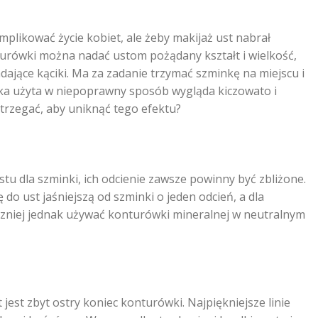
plikować życie kobiet, ale żeby makijaż ust nabrał
nturówki można nadać ustom pożądany kształt i wielkość,
ające kąciki. Ma za zadanie trzymać szminkę na miejscu i
ka użyta w niepoprawny sposób wygląda kiczowato i
trzegać, aby uniknąć tego efektu?
u dla szminki, ich odcienie zawsze powinny być zbliżone.
o ust jaśniejszą od szminki o jeden odcień, a dla
czniej jednak używać konturówki mineralnej w neutralnym
est zbyt ostry koniec konturówki. Najpiękniejsze linie